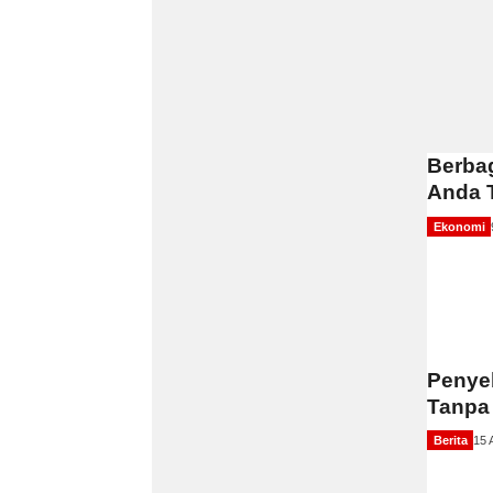
Berbag
Anda T
Ekonomi
Penyeb
Tanpa
Berita
15 