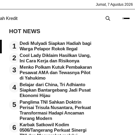
Jumat, 7 Agustus 2026
ah Kredit
HOT NEWS
Dedi Mulyadi Siapkan Hadiah bagi
1
Warga Pelapor Rokok Ilegal
Cool Lady Diklaim Hasilkan Uang,
2
Ini Cara Kerja dan Risikonya
Menko Polkam Kutuk Pembakaran
3
Pesawat AMA dan Tewasnya Pilot
di Yahukimo
Belajar dari China, Tri Adhianto
4
Siapkan Bantargebang Jadi Pusat
Ekonomi Hijau
Panglima TNI Sahkan Doktrin
5
Perisai Trisula Nusantara, Perkuat
Transformasi Hadapi Ancaman
Perang Modern
Karbak Satkowil Kodim
6
0506/Tangerang Perkuat Sinergi