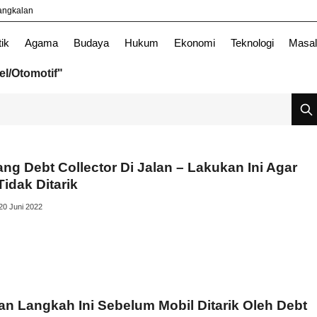
yangkalan
Nasional
News
Surabaya
TNI
tik
Agama
Budaya
Hukum
Ekonomi
Teknologi
Masal
el/Otomotif"
ng Debt Collector Di Jalan – Lakukan Ini Agar
Tidak Ditarik
20 Juni 2022
n Langkah Ini Sebelum Mobil Ditarik Oleh Debt