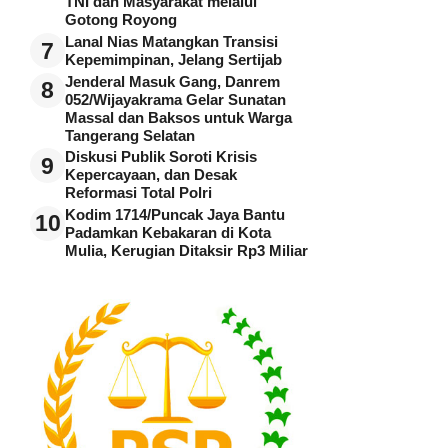
TNI dan Masyarakat melalui
Gotong Royong
Lanal Nias Matangkan Transisi
7
Kepemimpinan, Jelang Sertijab
Jenderal Masuk Gang, Danrem
8
052/Wijayakrama Gelar Sunatan
Massal dan Baksos untuk Warga
Tangerang Selatan
Diskusi Publik Soroti Krisis
9
Kepercayaan, dan Desak
Reformasi Total Polri
Kodim 1714/Puncak Jaya Bantu
10
Padamkan Kebakaran di Kota
Mulia, Kerugian Ditaksir Rp3 Miliar