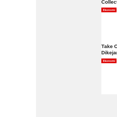
Collec
Ekonomi
Take 
Dikeja
Ekonomi