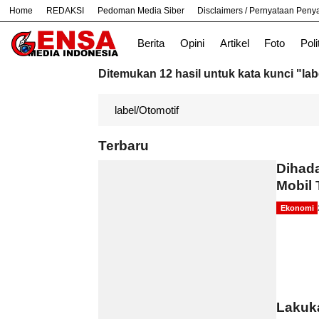
Home
REDAKSI
Pedoman Media Siber
Disclaimers / Pernyataan Pen
#
Bekasi
Cara
Ekonomi
Informasi
Berita
Opini
Artikel
Foto
Poli
Ditemukan 12 hasil untuk kata kunci "lab
Terbaru
Dihada
Mobil 
Ekonomi
Lakuka