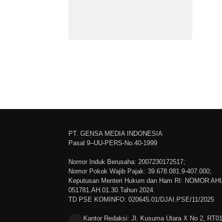
PT. GENSA MEDIA INDONESIA
Pasal 9–UU-PERS-No.40-1999
Nomor Induk Berusaha: 2007230172517;
Nomor Pokok Wajib Pajak: 39.678.081.9-407.000;
Keputusan Menteri Hukum dan Ham RI: NOMOR AH
051781.AH.01.30.Tahun 2024
TD PSE KOMINFO: 020645.01/DJAI.PSE/11/2025
Kantor Redaksi: Jl. Kusuma Utara X No 2, RT0